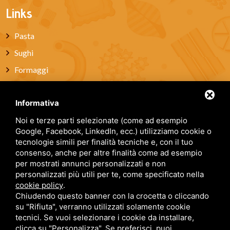
Links
Pasta
Sughi
Formaggi
Pane
Informativa
Salumi
Vini
Noi e terze parti selezionate (come ad esempio
Google, Facebook, LinkedIn, ecc.) utilizziamo cookie o
Miele
tecnologie simili per finalità tecniche e, con il tuo
consenso, anche per altre finalità come ad esempio
Dolci artigianali
per mostrati annunci personalizzati e non
Box regalo
personalizzati più utili per te, come specificato nella
cookie policy
.
Chi siamo
Chiudendo questo banner con la crocetta o cliccando
Blog
su "Rifiuta", verranno utilizzati solamente cookie
tecnici. Se vuoi selezionare i cookie da installare,
Contatti
clicca su "Personalizza". Se preferisci, puoi