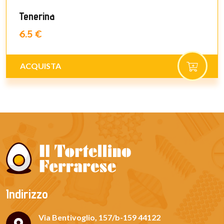
Tenerina
6.5 €
ACQUISTA
Indirizzo
Via Bentivoglio, 157/b-159 44122