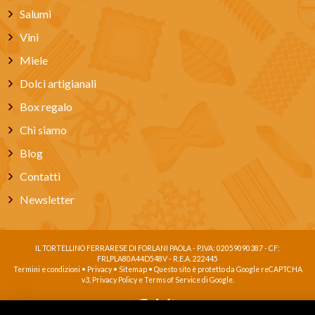
Salumi
Vini
Miele
Dolci artigianali
Box regalo
Chi siamo
Blog
Contatti
Newsletter
IL TORTELLINO FERRARESE DI FORLANI PAOLA - P.IVA: 02059090387 - CF:
FRLPLA80A44D548V - R.E.A. 222445
Termini e condizioni
•
Privacy
•
Sitemap
• Questo sito è protetto da Google reCAPTCHA
v3,
Privacy Policy
e
Terms of Service
di Google.