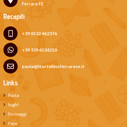
Ferrara FE
Recapiti
+39 0532 462376
+39 339 6534210
paola@iltortellinoferrarese.it
Links
Pasta
Sughi
Formaggi
Pane