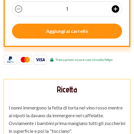
remove_circle_outline
add_circle
Aggiungi al carrello
Transazioni sicure con circuito https
Ricetta
I nonni immergono la fetta di torta nel vino rosso mentre
ai nipoti la davano da immergere nel caffelatte.
Ovviamente i bambini prima mangiano tutti gli zuccherini
in superficie e poi la "tocciano".