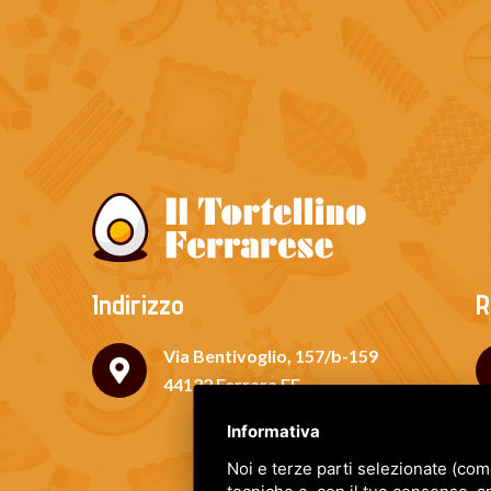
Indirizzo
R
Via Bentivoglio, 157/b-159
44122 Ferrara FE
Informativa
Noi e terze parti selezionate (com