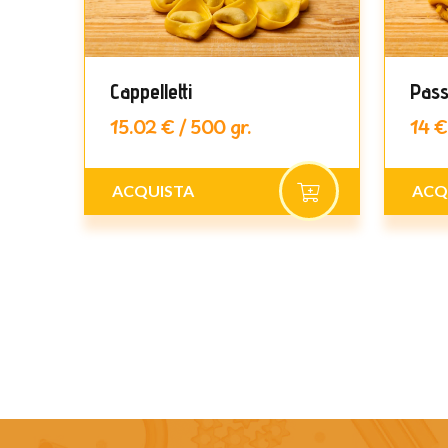
gne
Cappelletti
Pass
15.02 € / 500 gr.
14 €
ACQUISTA
ACQ