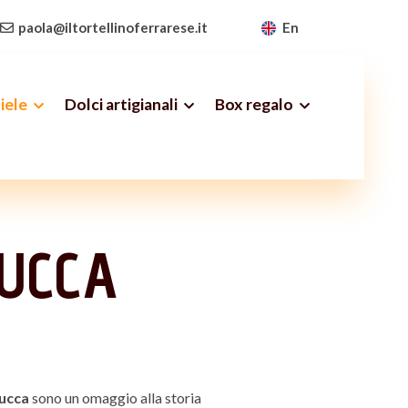
paola@iltortellinoferrarese.it
En
iele
Dolci artigianali
Box regalo
ZUCCA
zucca
sono un omaggio alla storia