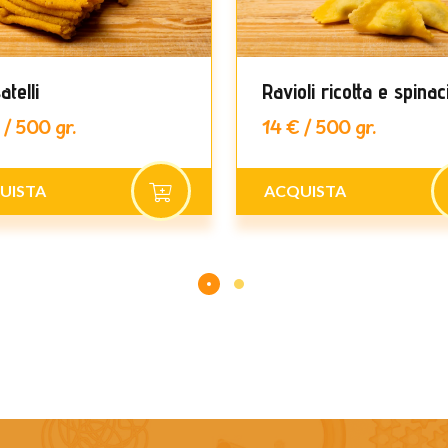
atelli
Ravioli ricotta e spinac
 / 500 gr.
14 € / 500 gr.
UISTA
ACQUISTA