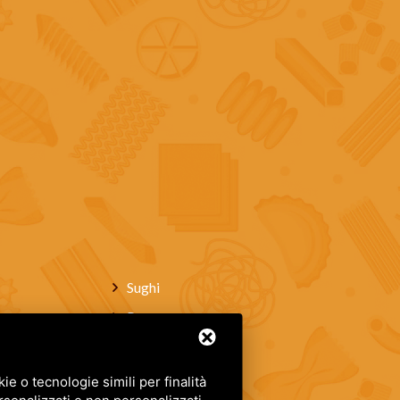
Sughi
Pane
Vini
Dolci artigianali
e o tecnologie simili per finalità