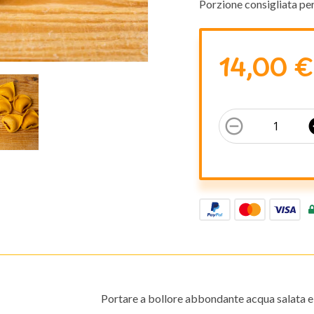
Porzione consigliata pe
14,00 €
remove_circle_outline
add
Portare a bollore abbondante acqua salata e 