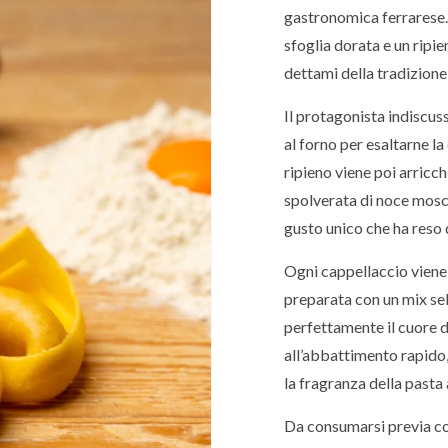
gastronomica ferrarese. I
sfoglia dorata e un ripi
dettami della tradizione
Il protagonista indiscus
al forno per esaltarne la
ripieno viene poi arricc
spolverata di noce mosc
gusto unico che ha reso 
Ogni cappellaccio viene 
preparata con un mix sel
perfettamente il cuore d
all’abbattimento rapido,
la fragranza della pasta
Da consumarsi previa co