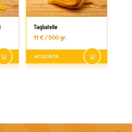
i
Tagliatelle
Pap
11 € / 500 gr.
11 €
ACQUISTA
ACQ