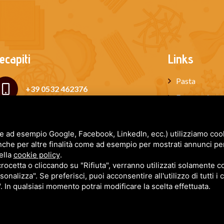
ecapiti
Links
Pasta
+39 0532 462376
Formaggi
Salumi
+39 339 6534210
Miele
e ad esempio Google, Facebook, LinkedIn, ecc.) utilizziamo cooki
nche per altre finalità come ad esempio per mostrati annunci pe
paola@iltortellinoferrarese.it
Box regalo
ella
cookie policy
.
Blog
cetta o cliccando su "Rifiuta", verranno utilizzati solamente co
sonalizza". Se preferisci, puoi acconsentire all'utilizzo di tutti i
Newsletter
". In qualsiasi momento potrai modificare la scelta effettuata.
 FORLANI PAOLA - P.IVA: 02059090387 - CF: FRLPLA80A44D548V - R.E.A. 222445
y
•
Sitemap
• Questo sito è protetto da Google reCAPTCHA v3,
Privacy Policy
e
Terms of Service