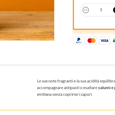
remove_circle_outline
add
Le sue note fragranti e la sua acidità equilibr
accompagnare antipasti o esaltare
salumi e
emiliana senza coprirne i sapori.