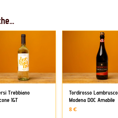
he...
rsi Trebbiano
Tordirosso Lambrusco
cone IGT
Modena DOC Amabile
€
8 €