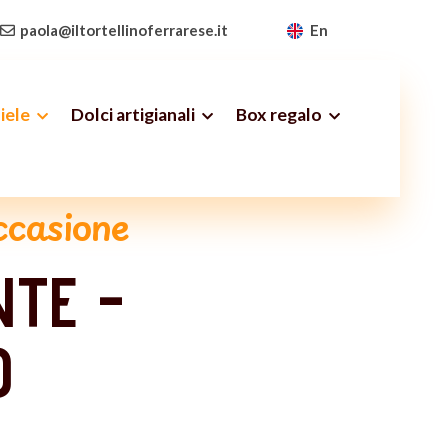
paola@iltortellinoferrarese.it
En
iele
Dolci artigianali
Box regalo
occasione
TE -
O