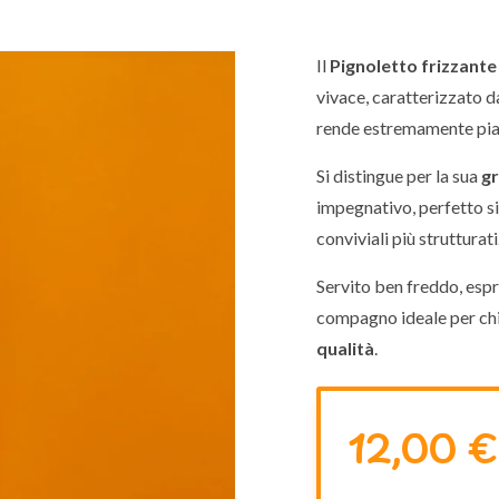
Il
Pignoletto frizzante
vivace, caratterizzato d
rende estremamente piac
Si distingue per la sua
gr
impegnativo, perfetto s
conviviali più strutturati
Servito ben freddo, espri
compagno ideale per chi
qualità
.
12,00 €