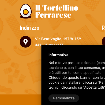
Indirizzo
R
Via Bentivoglio, 157/b-159
44122 Ferrara FE
Informativa
Noi e terze parti selezionate (com
tecniche e, con il tuo consenso, a
più utili per te, come specificato n
Chiudendo questo banner con la cro
cookie da installare, clicca su "Per
tecnici, cliccando su "Accetta tutti
Personalizza
IL TORTELLINO FERRARESE DI
Termini e condizioni
•
Privac