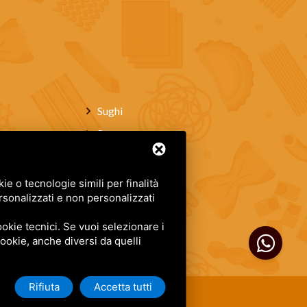
Sughi
Pane
Vini
Dolci artigianali
e o tecnologie simili per finalità
rsonalizzati e non personalizzati
Chi siamo
Contatti
okie tecnici. Se vuoi selezionare i
 cookie, anche diversi da quelli
Rifiuta
Accetta tutti
di Google.