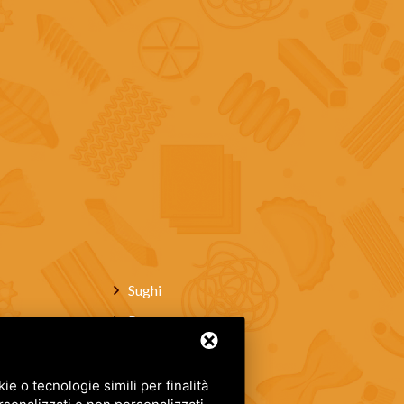
Sughi
Pane
Vini
Dolci artigianali
e o tecnologie simili per finalità