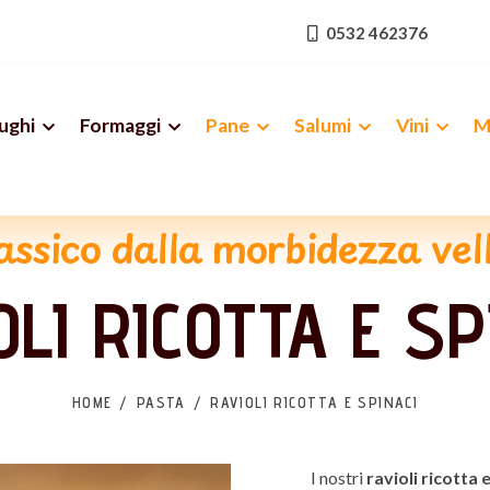
0532 462376
ughi
Formaggi
Pane
Salumi
Vini
M
assico dalla morbidezza vel
OLI RICOTTA E SP
HOME
PASTA
RAVIOLI RICOTTA E SPINACI
I nostri
ravioli ricotta 