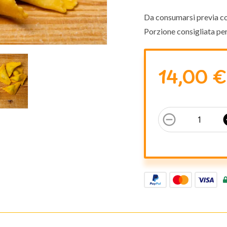
Da consumarsi previa co
Porzione consigliata pe
14,00 €
remove_circle_outline
add