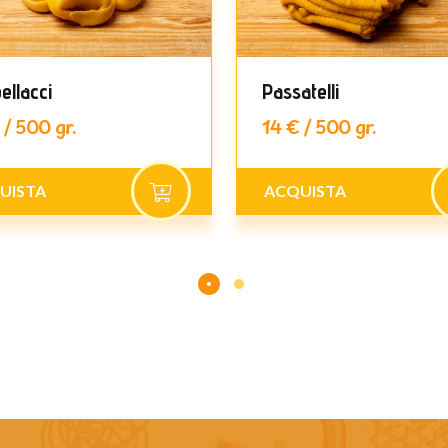
ellacci
Passatelli
 / 500 gr.
14 € / 500 gr.
UISTA
ACQUISTA