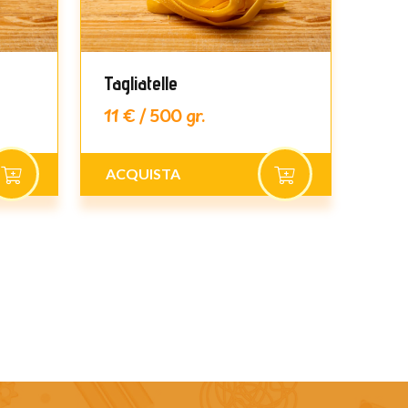
Tagliatelle
Pap
11 € / 500 gr.
11 €
ACQUISTA
ACQ