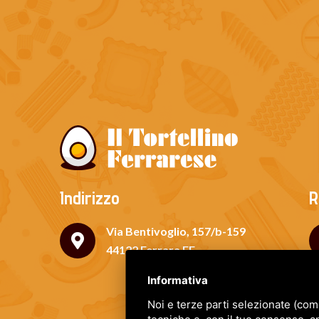
Indirizzo
R
Via Bentivoglio, 157/b-159
44122 Ferrara FE
Informativa
Noi e terze parti selezionate (com