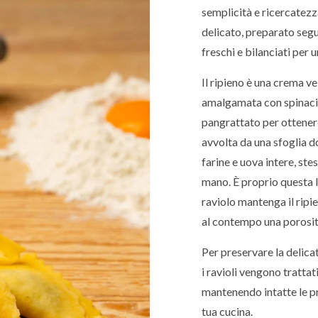
semplicità e ricercatez
delicato, preparato segu
freschi e bilanciati per 
Il ripieno è una crema ve
amalgamata con spinaci b
pangrattato per ottenere
avvolta da una sfoglia d
farine e uova intere, ste
mano. È proprio questa l
raviolo mantenga il ripi
al contempo una porosit
Per preservare la delicat
i ravioli vengono tratta
mantenendo intatte le pr
tua cucina.