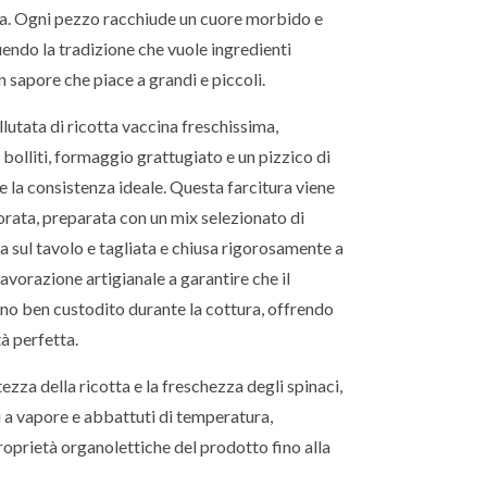
za. Ogni pezzo racchiude un cuore morbido e
endo la tradizione che vuole ingredienti
un sapore che piace a grandi e piccoli.
llutata di ricotta vaccina freschissima,
olliti, formaggio grattugiato e un pizzico di
 la consistenza ideale. Questa farcitura viene
orata, preparata con un mix selezionato di
sa sul tavolo e tagliata e chiusa rigorosamente a
avorazione artigianale a garantire che il
eno ben custodito durante la cottura, offrendo
à perfetta.
ezza della ricotta e la freschezza degli spinaci,
ti a vapore e abbattuti di temperatura,
oprietà organolettiche del prodotto fino alla