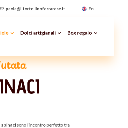
paola@iltortellinoferrarese.it
En
iele
Dolci artigianali
Box regalo
lutata
INACI
e spinaci
sono l’incontro perfetto tra