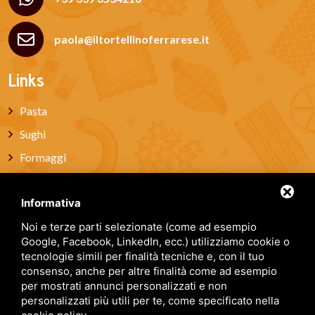
paola@iltortellinoferrarese.it
Links
Pasta
Sughi
Formaggi
Pane
Informativa
Salumi
Vini
Noi e terze parti selezionate (come ad esempio
Google, Facebook, LinkedIn, ecc.) utilizziamo cookie o
Miele
tecnologie simili per finalità tecniche e, con il tuo
consenso, anche per altre finalità come ad esempio
Dolci artigianali
per mostrati annunci personalizzati e non
Box regalo
personalizzati più utili per te, come specificato nella